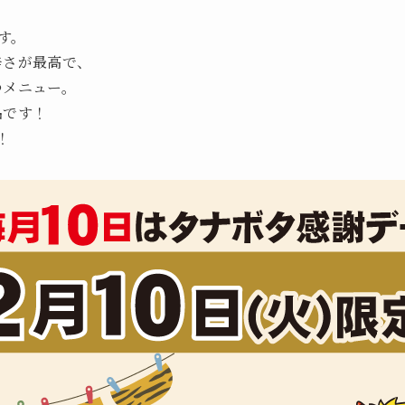
す。
辛さが最高で、
つメニュー。
品です！
！