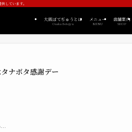
提供しています。
大阪ぼてぢゅうとは
メニュー
店舗案内
Osaka Botejyu
MENU
SHOP
)はタナボタ感謝デー
！
で…