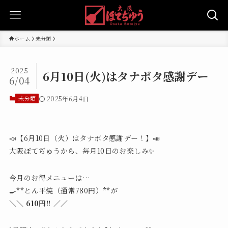
ホーム
未分類
2025
6月10日(火)はタナボタ感謝デー
6/04
未分類
2025年6月4日
📣【6月10日（火）はタナボタ感謝デー！】📣
大阪ぼてぢゅうから、毎月10日のお楽しみ✨
今月のお得メニューは…
🍳**とん平焼（通常780円）**が
＼＼
610円
‼️ ／／