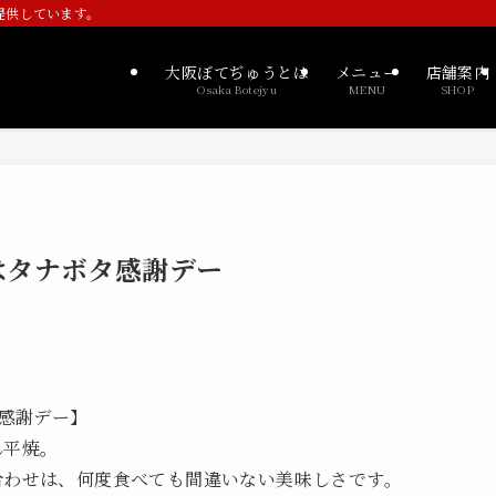
提供しています。
大阪ぼてぢゅうとは
メニュー
店舗案内
Osaka Botejyu
MENU
SHOP
)はタナボタ感謝デー
タ感謝デー】
ん平焼。
合わせは、何度食べても間違いない美味しさです。