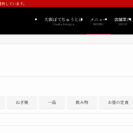
提供しています。
大阪ぼてぢゅうとは
メニュー
店舗案内
Osaka Botejyu
MENU
SHOP
ねぎ焼
一品
飲み物
お昼の定食